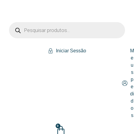
Iniciar Sessão
e
u
s
p
e
d
d
o
s
0