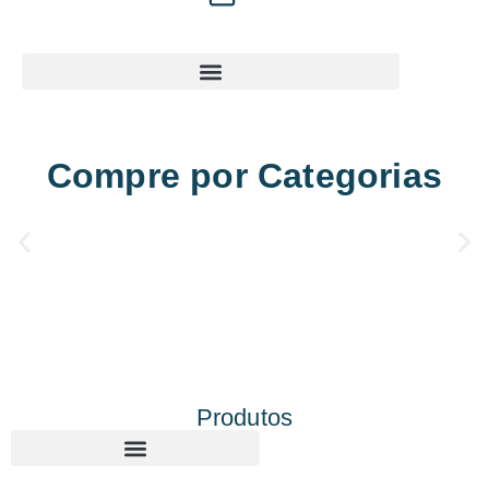
Compre por Categorias
Produtos
Corte e gravação a laser