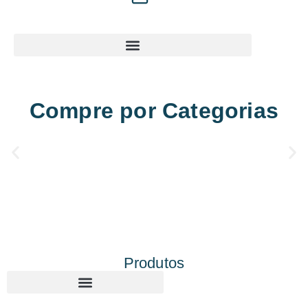
Compre por Categorias
Produtos
Corte e gravação a laser