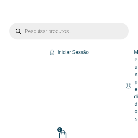
Iniciar Sessão
e
u
s
p
e
d
d
o
s
0