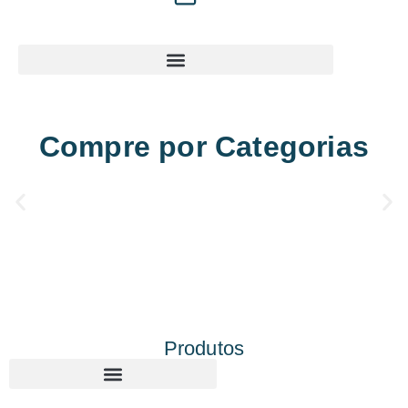
Compre por Categorias
Produtos
Corte e gravação a laser