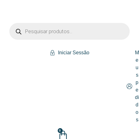
Iniciar Sessão
e
u
s
p
e
d
d
o
s
0