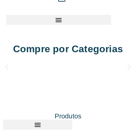
Compre por Categorias
Produtos
Corte e gravação a laser