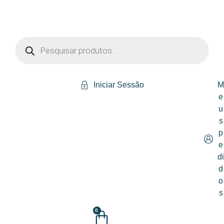
Iniciar Sessão
e
u
s
p
e
d
d
o
s
0