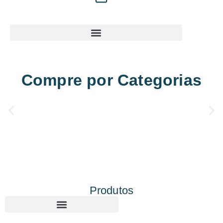
Compre por Categorias
Produtos
Corte e gravação a laser