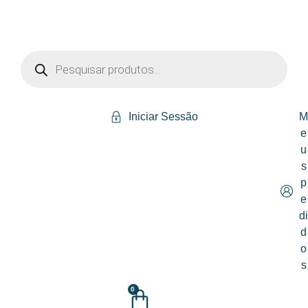
Iniciar Sessão
e
u
s
p
e
d
d
o
s
0