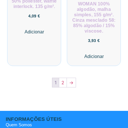
50% poliéster, waffle
WOMAN 100%
interlock. 135 g/m².
algodão, malha
simples, 155 g/m².
4,09
€
Cinza mesclado 58:
85% algodão / 15%
viscose.
Adicionar
3,93
€
Adicionar
1
2
→
INFORMAÇÕES ÚTEIS
Quem Somos