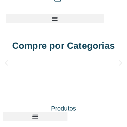
Compre por Categorias
Produtos
Corte e gravação a laser