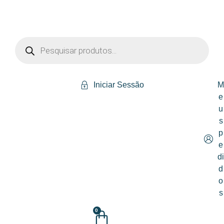
Iniciar Sessão
e
u
s
p
e
d
d
o
s
0