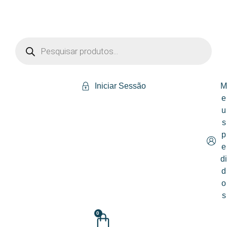
Iniciar Sessão
e
u
s
p
e
d
d
o
s
0