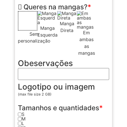
Queres na mangas?
*
Manga
Manga
Direta
Em
Sem
Esquerda
ambas
personalização
as
mangas
Obeservações
Logotipo ou imagem
(max file size 2 GB)
Tamanhos e quantidades
*
S
M
L