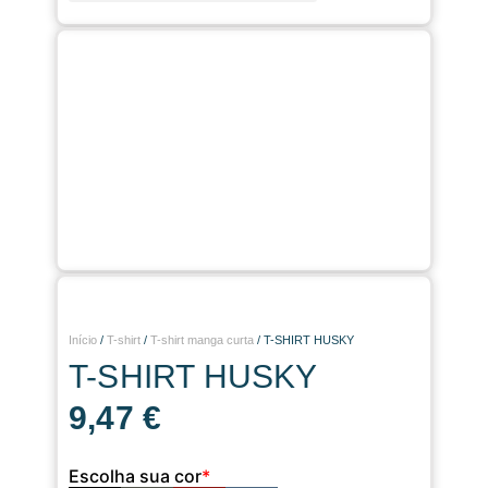
Corte e gravação a laser
Início
/
T-shirt
/
T-shirt manga curta
/ T-SHIRT HUSKY
T-SHIRT HUSKY
9,47
€
Escolha sua cor
*